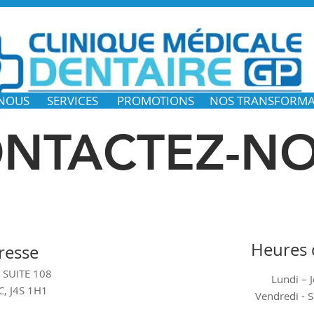
 NOUS
SERVICES
PROMOTIONS
NOS TRANSFORMA
NTACTEZ-N
Heures 
resse
 SUITE 108
Lundi – 
C, J4S 1H1
Vendredi -